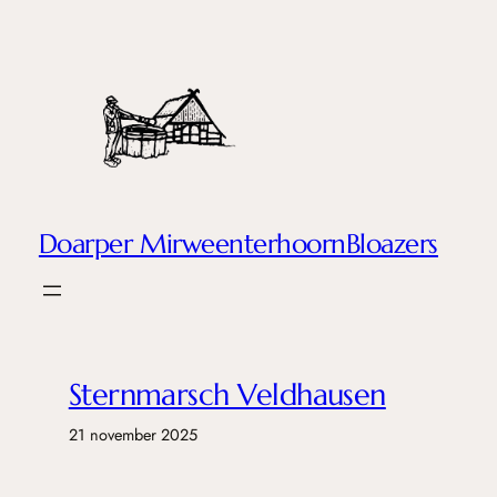
Ga
naar
de
inhoud
Doarper MirweenterhoornBloazers
Sternmarsch Veldhausen
21 november 2025