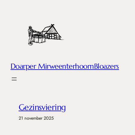
Ga
naar
de
inhoud
Doarper MirweenterhoornBloazers
Gezinsviering
21 november 2025